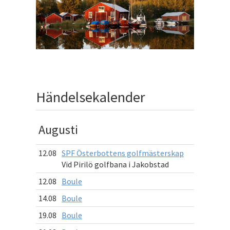
Händelsekalender
Augusti
12.08
SPF Österbottens golfmästerskap
Vid Pirilö golfbana i Jakobstad
12.08
Boule
14.08
Boule
19.08
Boule