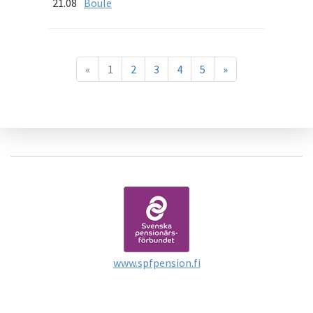
21.08
Boule
«
1
2
3
4
5
»
www.spfpension.fi