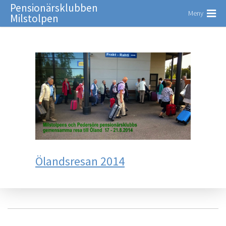
Pensionärsklubben
Meny
Milstolpen
Ölandsresan 2014