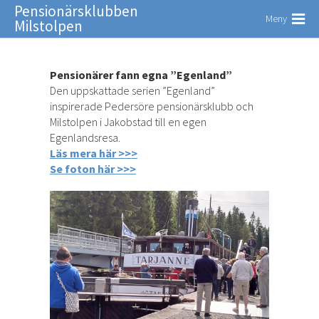
Pensionärsklubben
Meny
Milstolpen
Pensionärer fann egna ”Egenland”
Den uppskattade serien ”Egenland”
inspirerade Pedersöre pensionärsklubb och
Milstolpen i Jakobstad till en egen
Egenlandsresa.
Läs mera här >>>
Se foton här >>>