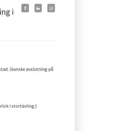
ing i
stad. (kanske avslutning på
ick i stortävling.)