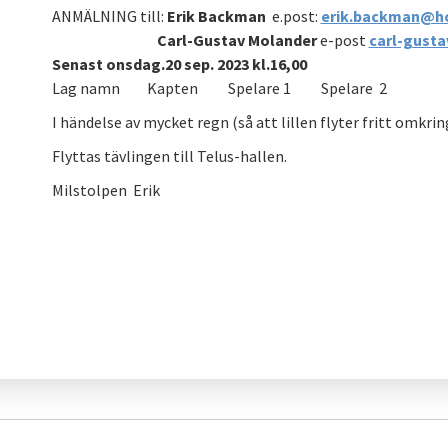
ANMÄLNING till:
Erik Backman
e.post:
erik.backman@h
Carl-Gustav Molander
e-post
carl-gust
Senast onsdag.20 sep. 2023 kl.16,00
Lag namn Kapten Spelare 1 Spelare 2
I händelse av mycket regn (så att lillen flyter fritt omkrin
Flyttas tävlingen till Telus-hallen.
Milstolpen Erik