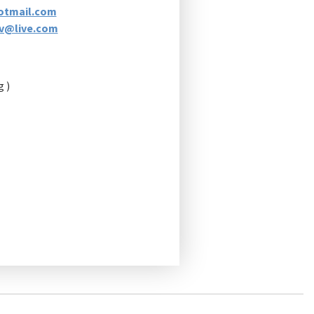
otmail.com
av@live.com
g )